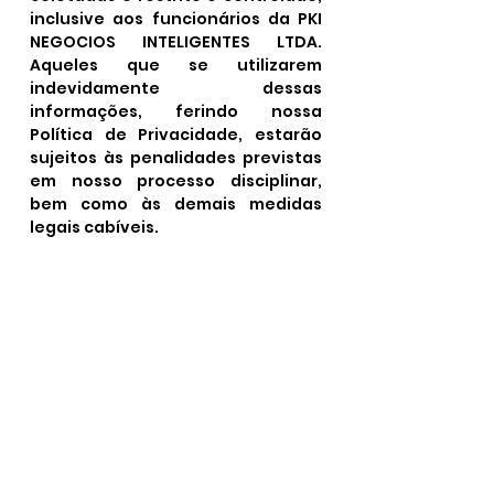
inclusive aos funcionários da PKI
NEGOCIOS INTELIGENTES LTDA.
Aqueles que se utilizarem
indevidamente dessas
informações, ferindo nossa
Política de Privacidade, estarão
sujeitos às penalidades previstas
em nosso processo disciplinar,
bem como às demais medidas
legais cabíveis.
CONSIDERAÇÕES GERAIS
A PKI NEGOCIOS INTELIGENTES LTDA
se reserva o direito de notificar
seus clientes de qualquer
informação que afete a
segurança dos produtos ou
serviços fornecidos.
Para assegurar a qualidade nas
informações e normativos